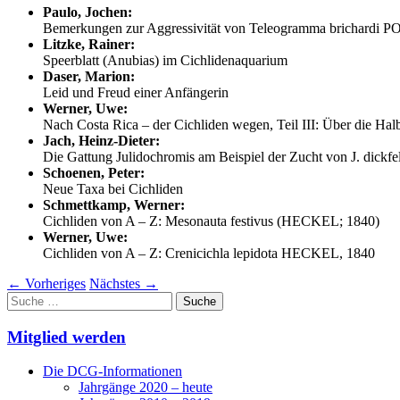
Paulo, Jochen:
Bemerkungen zur Aggressivität von Teleogramma brichardi P
Litzke, Rainer:
Speerblatt (Anubias) im Cichlidenaquarium
Daser, Marion:
Leid und Freud einer Anfängerin
Werner, Uwe:
Nach Costa Rica – der Cichliden wegen, Teil III: Über die Ha
Jach, Heinz-Dieter:
Die Gattung Julidochromis am Beispiel der Zucht von J. dickfe
Schoenen, Peter:
Neue Taxa bei Cichliden
Schmettkamp, Werner:
Cichliden von A – Z: Mesonauta festivus (HECKEL; 1840)
Werner, Uwe:
Cichliden von A – Z: Crenicichla lepidota HECKEL, 1840
←
Vorheriges
Nächstes
→
Suche
nach:
Mitglied werden
Die DCG-Informationen
Jahrgänge 2020 – heute