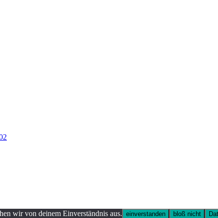
ehen wir von deinem Einverständnis aus.
einverstanden
bloß nicht
Dat