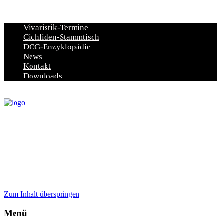
Vivaristik-Termine
Cichliden-Stammtisch
DCG-Enzyklopädie
News
Kontakt
Downloads
Zum Inhalt überspringen
Menü