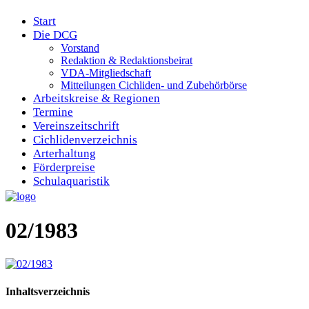
Start
Die DCG
Vorstand
Redaktion & Redaktionsbeirat
VDA-Mitgliedschaft
Mitteilungen Cichliden- und Zubehörbörse
Arbeitskreise & Regionen
Termine
Vereinszeitschrift
Cichlidenverzeichnis
Arterhaltung
Förderpreise
Schulaquaristik
02/1983
Inhaltsverzeichnis