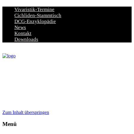
Vivaristik-Termine
Cichliden-Stammtisch
DCG-Enzyklopädie
News
Kontakt
Downloads
Zum Inhalt überspringen
Menü