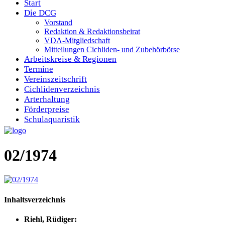
Start
Die DCG
Vorstand
Redaktion & Redaktionsbeirat
VDA-Mitgliedschaft
Mitteilungen Cichliden- und Zubehörbörse
Arbeitskreise & Regionen
Termine
Vereinszeitschrift
Cichlidenverzeichnis
Arterhaltung
Förderpreise
Schulaquaristik
02/1974
Inhaltsverzeichnis
Riehl, Rüdiger: