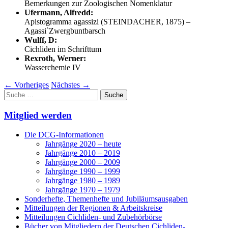
Bemerkungen zur Zoologischen Nomenklatur
Ufermann, Alfredd:
Apistogramma agassizi (STEINDACHER, 1875) –
Agassi`Zwergbuntbarsch
Wulff, D:
Cichliden im Schrifttum
Rexroth, Werner:
Wasserchemie IV
←
Vorheriges
Nächstes
→
Suche
nach:
Mitglied werden
Die DCG-Informationen
Jahrgänge 2020 – heute
Jahrgänge 2010 – 2019
Jahrgänge 2000 – 2009
Jahrgänge 1990 – 1999
Jahrgänge 1980 – 1989
Jahrgänge 1970 – 1979
Sonderhefte, Themenhefte und Jubiläumsausgaben
Mitteilungen der Regionen & Arbeitskreise
Mitteilungen Cichliden- und Zubehörbörse
Bücher von Mitgliedern der Deutschen Cichliden-