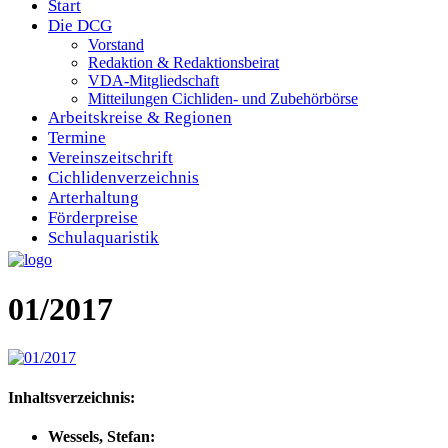
Start
Die DCG
Vorstand
Redaktion & Redaktionsbeirat
VDA-Mitgliedschaft
Mitteilungen Cichliden- und Zubehörbörse
Arbeitskreise & Regionen
Termine
Vereinszeitschrift
Cichlidenverzeichnis
Arterhaltung
Förderpreise
Schulaquaristik
01/2017
Inhaltsverzeichnis:
Wessels, Stefan: