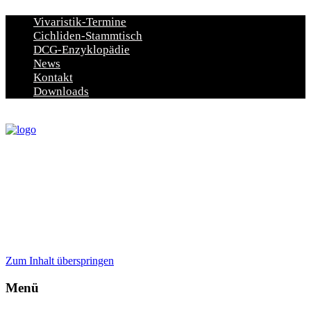
Vivaristik-Termine
Cichliden-Stammtisch
DCG-Enzyklopädie
News
Kontakt
Downloads
Zum Inhalt überspringen
Menü