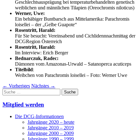
Geschlechtsausprägung bei temperaturbehandelten genetisch
weiblichen und männlichen Tilapien (Oreochromis niloticus)
Werner, Uwe:
Ein behäbiger Buntbarsch aus Mittelamerika: Parachromis
loisellei – der „Gelbe Guapote“
Rosentritt, Harald:
Für Sie besucht: Vereinsabend und Cichlidennnachmittag der
DCGRegion Österreich
Rosentritt, Harald:
Im Interview: Erich Berger
Bednarczuk, Radec:
Dämonen vom Amazonas-Urwald – Satanoperca acuticeps
Titelbild
:
Weibchen von Parachromis loisellei – Foto: Werner Uwe
←
Vorheriges
Nächstes
→
Suche
nach:
Mitglied werden
Die DCG-Informationen
Jahrgänge 2020 – heute
Jahrgänge 2010 – 2019
Jahrgänge 2000 – 2009
Jahrgänge 1990 – 1999