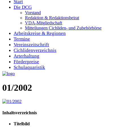
Start
Die DCG
Vorstand
Redaktion & Redaktionsbeirat
VDA-Mitgliedschaft
Mitteilungen Cichliden- und Zubehörbörse
Arbeitskreise & Regionen
Termine
Vereinszeitschrift
Cichlidenverzeichnis
Arterhaltung
Förderpreise
Schulaquaristik
01/2002
Inhaltsverzeichnis
Titelbild