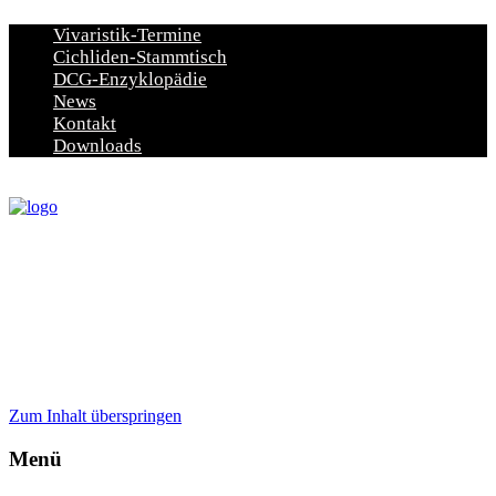
Vivaristik-Termine
Cichliden-Stammtisch
DCG-Enzyklopädie
News
Kontakt
Downloads
Zum Inhalt überspringen
Menü