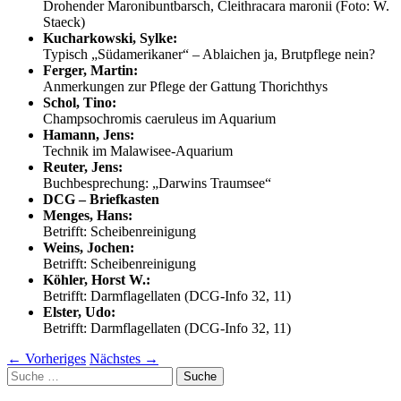
Drohender Maronibuntbarsch, Cleithracara maronii (Foto: W.
Staeck)
Kucharkowski, Sylke:
Typisch „Südamerikaner“ – Ablaichen ja, Brutpflege nein?
Ferger, Martin:
Anmerkungen zur Pflege der Gattung Thorichthys
Schol, Tino:
Champsochromis caeruleus im Aquarium
Hamann, Jens:
Technik im Malawisee-Aquarium
Reuter, Jens:
Buchbesprechung: „Darwins Traumsee“
DCG – Briefkasten
Menges, Hans:
Betrifft: Scheibenreinigung
Weins, Jochen:
Betrifft: Scheibenreinigung
Köhler, Horst W.:
Betrifft: Darmflagellaten (DCG-Info 32, 11)
Elster, Udo:
Betrifft: Darmflagellaten (DCG-Info 32, 11)
←
Vorheriges
Nächstes
→
Suche
nach: