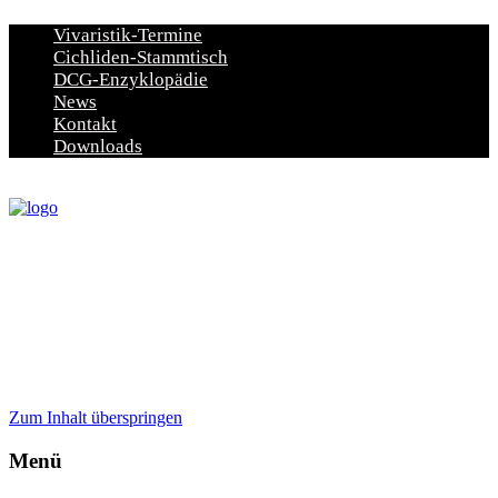
Vivaristik-Termine
Cichliden-Stammtisch
DCG-Enzyklopädie
News
Kontakt
Downloads
Zum Inhalt überspringen
Menü