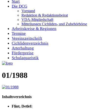
Start
Die DCG
Vorstand
Redaktion & Redaktionsbeirat
VDA-Mitgliedschaft
Mitteilungen Cichliden- und Zubehörbörse
Arbeitskreise & Regionen
Termine
Vereinszeitschrift
Cichlidenverzeichnis
Arterhaltung
Förderpreise
Schulaquaristik
01/1988
Inhaltsverzeichnis
Flint, Detlef: