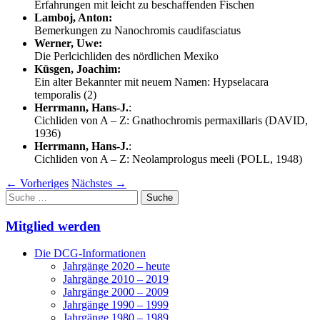
Erfahrungen mit leicht zu beschaffenden Fischen
Lamboj, Anton:
Bemerkungen zu Nanochromis caudifasciatus
Werner, Uwe:
Die Perlcichliden des nördlichen Mexiko
Küsgen, Joachim:
Ein alter Bekannter mit neuem Namen: Hypselacara
temporalis (2)
Herrmann, Hans-J.
:
Cichliden von A – Z: Gnathochromis permaxillaris (DAVID,
1936)
Herrmann, Hans-J.
:
Cichliden von A – Z: Neolamprologus meeli (POLL, 1948)
←
Vorheriges
Nächstes
→
Suche
nach:
Mitglied werden
Die DCG-Informationen
Jahrgänge 2020 – heute
Jahrgänge 2010 – 2019
Jahrgänge 2000 – 2009
Jahrgänge 1990 – 1999
Jahrgänge 1980 – 1989