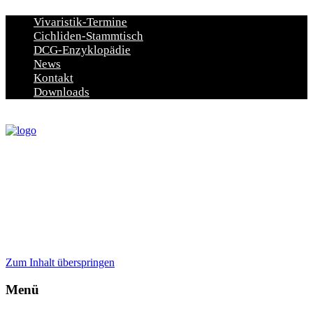
Vivaristik-Termine
Cichliden-Stammtisch
DCG-Enzyklopädie
News
Kontakt
Downloads
Zum Inhalt überspringen
Menü