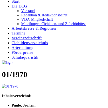
Start
Die DCG
Vorstand
Redaktion & Redaktionsbeirat
VDA-Mitgliedschaft
Mitteilungen Cichliden- und Zubehörbörse
Arbeitskreise & Regionen
Termine
Vereinszeitschrift
Cichlidenverzeichnis
Arterhaltung
Förderpreise
Schulaquaristik
01/1970
Inhaltsverzeichnis
Paulo, Jochen: